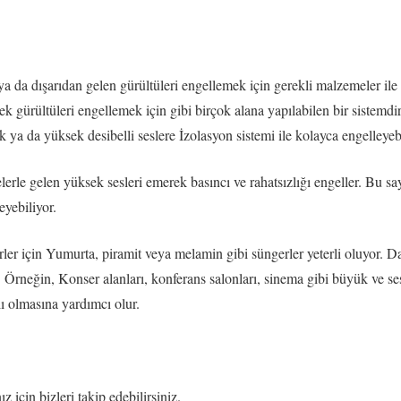
a da dışarıdan gelen gürültüleri engellemek için gerekli malzemeler ile 
ek gürültüleri engellemek için gibi birçok alana yapılabilen bir sistemd
 ya da yüksek desibelli seslere İzolasyon sistemi ile kolayca engelleyeb
le gelen yüksek sesleri emerek basıncı ve rahatsızlığı engeller. Bu sayed
eyebiliyor.
ler için Yumurta, piramit veya melamin gibi süngerler yeterli oluyor. 
Örneğin, Konser alanları, konferans salonları, sinema gibi büyük ve ses 
ı olmasına yardımcı olur.
z için bizleri takip edebilirsiniz.