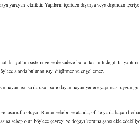
aya yarayan tekniktir. Yapıların içeriden dışarıya veya dışarıdan içeriy
alı bir yalıtım sistemi gelse de sadece bununla sınırlı değil. Isı yalıtı
r. Böylece alanda bulunan ısıyı düşürmez ve engellemez.
ibi ısınmayan, ısınsa da uzun süre dayanmayan yerlere yapılması uygun gö
 ve tasarruflu oluyor. Bunun sebebi ise alanda, ofiste ya da kapalı her
lmasına sebep olur, böylece çevreyi ve doğayı koruma şansı elde edebiliy